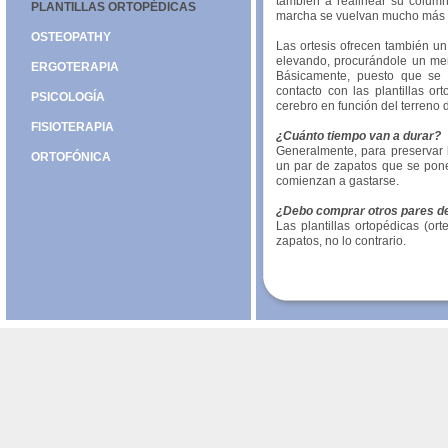
también a realinear su column
PLANTILLAS ORTOPÉDICAS
marcha se vuelvan mucho más
OSTEOPATHY
Las ortesis ofrecen también u
elevando, procurándole un men
ERGOTERAPIA
Básicamente, puesto que se 
contacto con las plantillas or
PSICOLOGÍA
cerebro en función del terreno
FISIOTERAPIA
¿Cuánto tiempo van a durar?
Generalmente, para preservar l
ORTOFÓNICA
un par de zapatos que se pon
comienzan a gastarse.
¿Debo comprar otros pares d
Las plantillas ortopédicas (or
zapatos, no lo contrario.