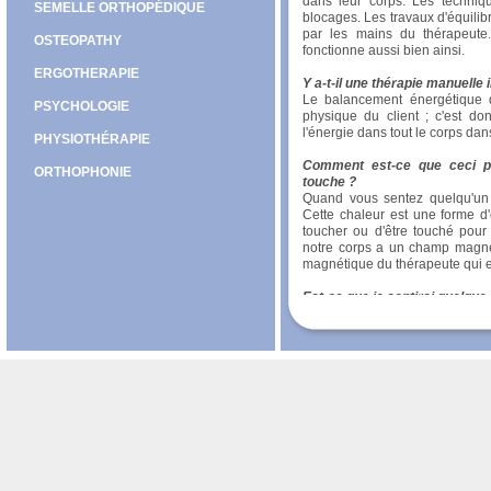
dans leur corps. Les techniqu
SEMELLE ORTHOPÉDIQUE
blocages. Les travaux d'équilibr
par les mains du thérapeute
OSTEOPATHY
fonctionne aussi bien ainsi.
ERGOTHERAPIE
Y a-t-il une thérapie manuelle 
Le balancement énergétique qu
PSYCHOLOGIE
physique du client ; c'est don
l'énergie dans tout le corps dan
PHYSIOTHÉRAPIE
Comment est-ce que ceci p
ORTHOPHONIE
touche ?
Quand vous sentez quelqu'un 
Cette chaleur est une forme d
toucher ou d'être touché pour
notre corps a un champ magné
magnétique du thérapeute qui es
Est-ce que je sentirai quelque
Souvent, on sentira une press
malaise dans certaines parties 
Prenez un rendez-vous avec no
Voir le profil de notre thérape